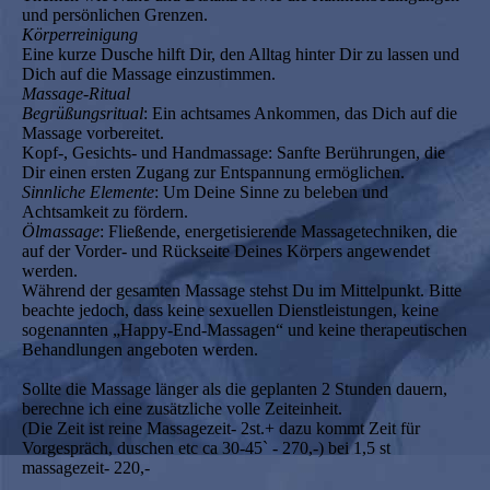
und persönlichen Grenzen.
Körperreinigung
Eine kurze Dusche hilft Dir, den Alltag hinter Dir zu lassen und
Dich auf die Massage einzustimmen.
Massage-Ritual
Begrüßungsritual
: Ein achtsames Ankommen, das Dich auf die
Massage vorbereitet.
Kopf-, Gesichts- und Handmassage: Sanfte Berührungen, die
Dir einen ersten Zugang zur Entspannung ermöglichen.
Sinnliche Elemente
: Um Deine Sinne zu beleben und
Achtsamkeit zu fördern.
Ölmassage
: Fließende, energetisierende Massagetechniken, die
auf der Vorder- und Rückseite Deines Körpers angewendet
werden.
Während der gesamten Massage stehst Du im Mittelpunkt. Bitte
beachte jedoch, dass keine sexuellen Dienstleistungen, keine
sogenannten „Happy-End-Massagen“ und keine therapeutischen
Behandlungen angeboten werden.
Sollte die Massage länger als die geplanten 2 Stunden dauern,
berechne ich eine zusätzliche volle Zeiteinheit.
(Die Zeit ist reine Massagezeit- 2st.+ dazu kommt Zeit für
Vorgespräch, duschen etc ca 30-45` - 270,-) bei 1,5 st
massagezeit- 220,-