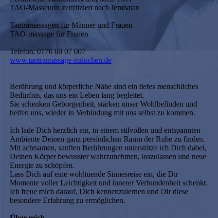
TAO-Masseurin zertifiziert nach Jembatan
Tantramassagen für Männer und Frauen
TAO-massage für Frauen
Telefon: 0170 60 07 007
www.tantramassage-münchen.de
Berührung und körperliche Nähe sind ein tiefes menschliches
Bedürfnis, das uns ein Leben lang begleitet.
Sie schenken Geborgenheit, stärken unser Wohlbefinden und
helfen uns, wieder in Verbindung mit uns selbst zu kommen.
Ich lade Dich herzlich ein, in einem stilvollen und entspannten
Ambiente Deinen ganz persönlichen Raum der Ruhe zu finden.
Mit achtsamen, sanften Berührungen unterstütze ich Dich dabei,
Deinen Körper bewusster wahrzunehmen, loszulassen und neue
Energie zu schöpfen.
Lass Dich auf eine wohltuende Sinnesreise ein, die Dir
Momente voller Leichtigkeit und innerer Verbundenheit schenkt.
Ich freue mich darauf, Dich kennenzulernen und Dir diese
besondere Erfahrung zu ermöglichen.
Über mich