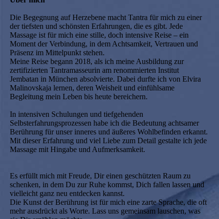
Die Begegnung auf Herzebene macht Tantra für mich zu einer
der tiefsten und schönsten Erfahrungen, die es gibt. Jede
Massage ist für mich eine stille, doch intensive Reise – ein
Moment der Verbindung, in dem Achtsamkeit, Vertrauen und
Präsenz im Mittelpunkt stehen.
Meine Reise begann 2018, als ich meine Ausbildung zur
zertifizierten Tantramasseurin am renommierten Institut
Jembatan in München absolvierte. Dabei durfte ich von Elvira
Malinovskaja lernen, deren Weisheit und einfühlsame
Begleitung mein Leben bis heute bereichern.
In intensiven Schulungen und tiefgehenden
Selbsterfahrungsprozessen habe ich die Bedeutung achtsamer
Berührung für unser inneres und äußeres Wohlbefinden erkannt.
Mit dieser Erfahrung und viel Liebe zum Detail gestalte ich jede
Massage mit Hingabe und Aufmerksamkeit.
Es erfüllt mich mit Freude, Dir einen geschützten Raum zu
schenken, in dem Du zur Ruhe kommst, Dich fallen lassen und
vielleicht ganz neu entdecken kannst.
Die Kunst der Berührung ist für mich eine zarte Sprache, die oft
mehr ausdrückt als Worte. Lass uns gemeinsam lauschen, was